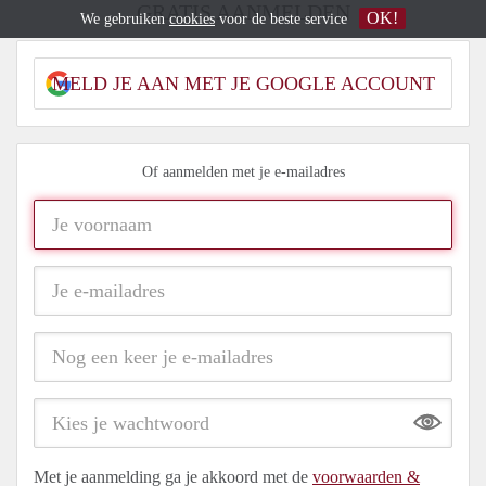
GRATIS AANMELDEN
OK!
We gebruiken
cookies
voor de beste service
MELD JE AAN MET JE GOOGLE ACCOUNT
Of aanmelden met je e-mailadres
Show
Met je aanmelding ga je akkoord met de
voorwaarden &