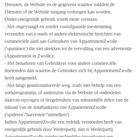
Diensten, de Website en de gegevens waartoe middels de
Diensten of de Website toegang verkregen kan worden.
Onder oneigenlijk gebruik wordt mede verstaan:
- Het ongevraagd en zonder voorafgaande toestemming
verzenden van e-mails of andere elektronische berichten van
commerciële aard aan Gebruikers van AppartementZwolle
('spammen') die niet strekken tot de vervulling van een advertentie
(Appartement in Zwolle);
- Het benaderen van Gebruikers voor andere commerciële
doeleinden dan waartoe de Gebruiker zich bij AppartementZwolle
heeft aangemeld;
- Het langs geautomatiseerde weg, zoals met behulp van een
zoekprogramma, of anderszins via de Website of onderdelen
daarvan opvragen of hergebruiken van substantiële delen van de
inhoud van de databank(en) van AppartementZwolle
('spideren'/'harvesten'/'uitmelken').
Indien AppartementZwolle een redelijk vermoeden heeft van
oneigenlijk gebruik door Wederpartij, dan is Wederpartij
AppartementZwolle zonder rechterlijke tussenkomst een