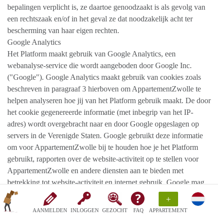
bepalingen verplicht is, ze daartoe genoodzaakt is als gevolg van
een rechtszaak en/of in het geval ze dat noodzakelijk acht ter
bescherming van haar eigen rechten.
Google Analytics
Het Platform maakt gebruik van Google Analytics, een
webanalyse-service die wordt aangeboden door Google Inc.
("Google"). Google Analytics maakt gebruik van cookies zoals
beschreven in paragraaf 3 hierboven om AppartementZwolle te
helpen analyseren hoe jij van het Platform gebruik maakt. De door
het cookie gegenereerde informatie (met inbegrip van het IP-
adres) wordt overgebracht naar en door Google opgeslagen op
servers in de Verenigde Staten. Google gebruikt deze informatie
om voor AppartementZwolle bij te houden hoe je het Platform
gebruikt, rapporten over de website-activiteit op te stellen voor
AppartementZwolle en andere diensten aan te bieden met
betrekking tot website-activiteit en internet gebruik. Google mag
deze informatie aan derden verschaffen indien Google hiertoe
+
wettelijk wordt verplicht, of voor zover deze derden de informatie
AANMELDEN
INLOGGEN
GEZOCHT
FAQ
APPARTEMENT
namens Google verwerken. Google zal jouw IP-adres niet