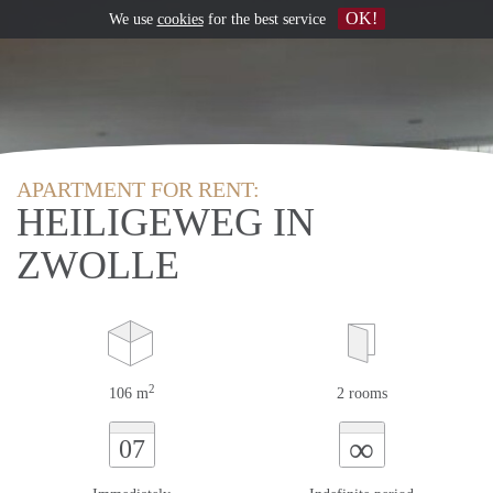
OK!
We use
cookies
for the best service
APARTMENT FOR RENT:
HEILIGEWEG IN
ZWOLLE
2
106 m
2 rooms
∞
07