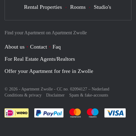
Rental Properties
Rooms
Studio's
Find your Apartment on Apartment Zwolle
About us
Contact
Faq
For Real Estate Agents/Realtors
Offer your Apartment for free in Zwolle
© 2026 - Apartment Zwolle - CC no. 02094127 –
Nederland
Conditions & privacy
Disclaimer
Spam & fake-accounts
Pay easily with :payment method
Pay easily with :payment meth
Pay easily with :pay
Pay e