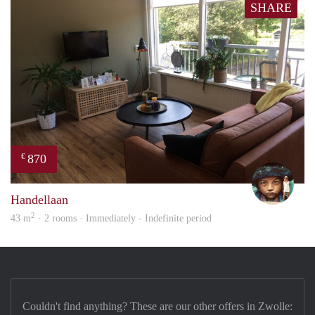
SHARE
870
€
Lise
Handellaan
2
43 m
· 2 rooms · Immediately - Indefinite period
Couldn't find anything? These are our other offers in Zwolle: