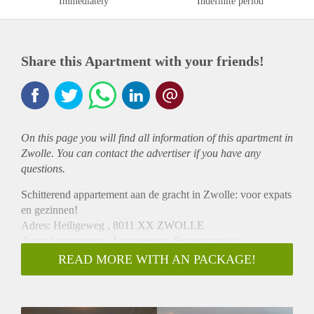
Immediately
Indefinite period
Share this Apartment with your friends!
On this page you will find all information of this
apartment
in
Zwolle. You can contact the advertiser if you have any
questions.
Schitterend appartement aan de gracht in Zwolle: voor expats
en gezinnen!
Adres: Heiligeweg , 8011 XX ZWOLLE
Type: Appartement, Appartement, Bovenwoning
Wijk: Noordereiland
READ MORE WITH AN PACKAGE!
Welkom bij dit schitterende appartement gelegen aan een van
de mooiste grachten van Zwolle. Dit moderne tweekamer
appartement biedt een prachtig uitzicht en bevindt zich in een