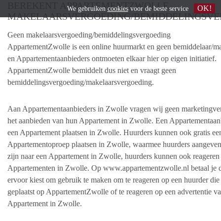
BEREKENT APPARTEMENTZWOLLE
OK!
We gebruiken
cookies
voor de beste service
MAKELAARSVERGOEDING/BEMIDDELINGSVE
Geen makelaarsvergoeding/bemiddelingsvergoeding
AppartementZwolle is een online huurmarkt en geen bemiddelaar/ma
en Appartementaanbieders ontmoeten elkaar hier op eigen initiatief.
AppartementZwolle bemiddelt dus niet en vraagt geen
bemiddelingsvergoeding/makelaarsvergoeding.
Aan Appartementaanbieders in Zwolle vragen wij geen marketingve
het aanbieden van hun Appartement in Zwolle. Een Appartementaanb
een Appartement plaatsen in Zwolle. Huurders kunnen ook gratis ee
Appartementoproep plaatsen in Zwolle, waarmee huurders aangeven
zijn naar een Appartement in Zwolle, huurders kunnen ook reageren
Appartementen in Zwolle. Op www.appartementzwolle.nl betaal je du
ervoor kiest om gebruik te maken om te reageren op een huurder die
geplaatst op AppartementZwolle of te reageren op een advertentie v
Appartement in Zwolle.