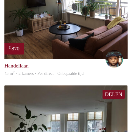
870
€
Lise
Handellaan
2
43 m
· 2 kamers · Per direct - Onbepaalde tijd
DELEN