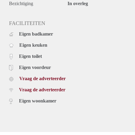
Warm water via de c.v. ketel.
Bezichtiging
In overleg
Financieel
De huurprijs bedraagt €875,- per maand exclusief gas, water,
elektra en gemeentelijke lasten.
FACILITEITEN
Geen servicekosten.
Eigen badkamer
Waarborgsom: 1x de maandhuur
Inkomenseis: Minimaal 2.5x de maandhuur (bruto)
Eigen keuken
Het appartement wordt voor een minimale periode van 1 jaar
verhuurd en is per 20-07-2020 beschikbaar.
Eigen toilet
Reacties en/of bezichtigingsaanvragen enkel digitaal.
Eigen voordeur
Vraag de adverteerder
Vraag de adverteerder
Eigen woonkamer