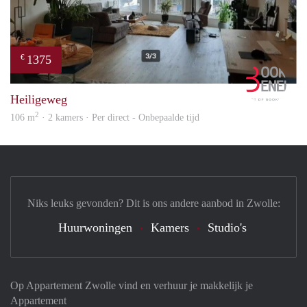
1375
€
Book
Heiligeweg
2
106 m
· 2 kamers · Per direct - Onbepaalde tijd
Niks leuks gevonden? Dit is ons andere aanbod in Zwolle:
Huurwoningen
Kamers
Studio's
Op Appartement Zwolle vind en verhuur je makkelijk je
Appartement