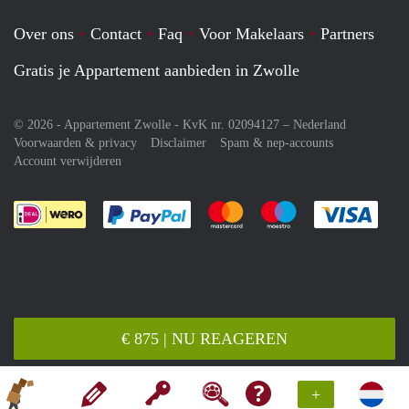
Over ons
Contact
Faq
Voor Makelaars
Partners
Gratis je Appartement aanbieden in Zwolle
© 2026 - Appartement Zwolle - KvK nr. 02094127 –
Nederland
Voorwaarden & privacy
Disclaimer
Spam & nep-accounts
Account verwijderen
Je rekent gemakkelijk af met Paypal
Je rekent gemakkelijk af met M
Je rekent gemakkelij
Je re
€ 875 | NU REAGEREN
+