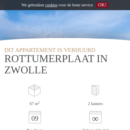
OK!
We gebruiken
cookies
voor de beste service
DIT APPARTEMENT IS VERHUURD
ROTTUMERPLAAT IN
ZWOLLE
2
67 m
2 kamers
∞
09