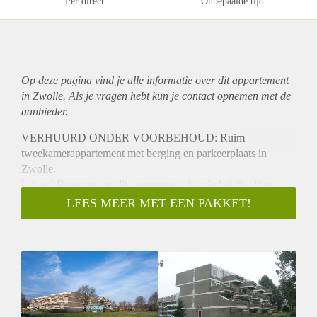
Per direct
Onbepaalde tijd
Op deze pagina vind je alle informatie over dit
appartement
in Zwolle. Als je vragen hebt kun je contact opnemen met de
aanbieder.
VERHUURD ONDER VOORBEHOUD: Ruim
tweekamerappartement met berging en parkeerplaats in
Zwolle.
Let op! Reageren op dit appartement is enkel digitaal/per
email mogelijk.
LEES MEER MET EEN PAKKET!
Dit leuke appartement is goed onderhouden en is gelegen op
de 1e verdieping van het complex. Het appartement is
gelegen tegenover het winkelcentrum “De Dobbe”. Ook de
‘Wijde Aa’ en het ‘Westerveldsebos’ waar het heerlijk
wandelen of sporten is, zijn op loopafstand te bereiken.
Scholen, winkels en sportvoorzieningen zijn ruimschoots
aanwezig en de historische binnenstad is goed bereikbaar.