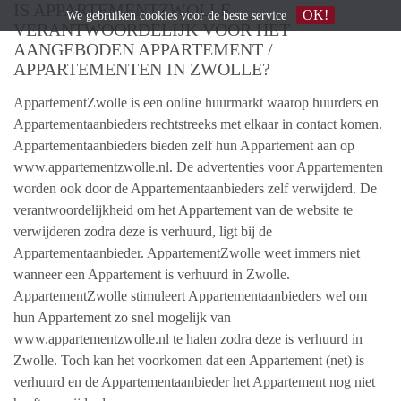
IS APPARTEMENTZWOLLE
OK!
We gebruiken
cookies
voor de beste service
VERANTWOORDELIJK VOOR HET
AANGEBODEN APPARTEMENT /
APPARTEMENTEN IN ZWOLLE?
AppartementZwolle is een online huurmarkt waarop huurders en
Appartementaanbieders rechtstreeks met elkaar in contact komen.
Appartementaanbieders bieden zelf hun Appartement aan op
www.appartementzwolle.nl. De advertenties voor Appartementen
worden ook door de Appartementaanbieders zelf verwijderd. De
verantwoordelijkheid om het Appartement van de website te
verwijderen zodra deze is verhuurd, ligt bij de
Appartementaanbieder. AppartementZwolle weet immers niet
wanneer een Appartement is verhuurd in Zwolle.
AppartementZwolle stimuleert Appartementaanbieders wel om
hun Appartement zo snel mogelijk van
www.appartementzwolle.nl te halen zodra deze is verhuurd in
Zwolle. Toch kan het voorkomen dat een Appartement (net) is
verhuurd en de Appartementaanbieder het Appartement nog niet