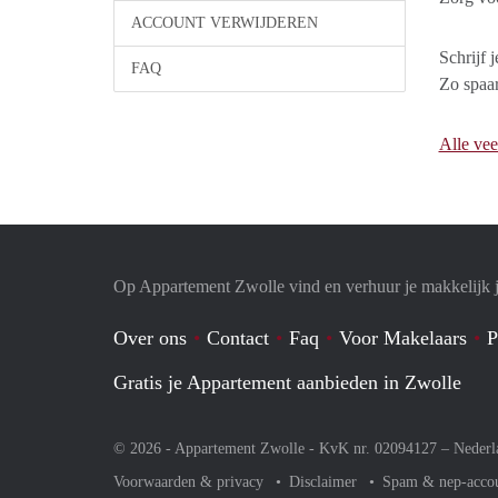
ACCOUNT VERWIJDEREN
Schrijf 
FAQ
Zo spaar
Alle vee
Op Appartement Zwolle vind en verhuur je makkelijk 
Over ons
Contact
Faq
Voor Makelaars
P
Gratis je Appartement aanbieden in Zwolle
© 2026 - Appartement Zwolle - KvK nr. 02094127 –
Nederl
Voorwaarden & privacy
Disclaimer
Spam & nep-acco