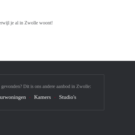
wijl je al in Zwolle woont!
 gevonden? Dit is ons andere aanbod in Zwolle:
urwoningen
Kamers
Studio's