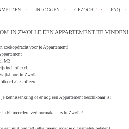
NMELDEN
INLOGGEN
GEZOCHT
FAQ
: OM IN ZWOLLE EEN APPARTEMENT TE VINDEN!
How to translate AppartementZwolle!
Wat is AppartementZwolle?
n zoekopdracht voor je Appartement!
 Appartement
Hoeveel kost het om te reageren op een A
el M2
Wat is de privacyverklaring van Apparte
js incl. of excl.
Berekent AppartementZwolle
wijk/buurt in Zwolle
makelaarsvergoeding/bemiddelingsvergoe
ileerd /Gestoffeerd
Alle veelgestelde vragen
 je kennissenkring of er nog een Appartement beschikbaar is!
je in bij meerdere verhuurmakelaars in Zwolle!
r een juist budget! (elke maand moet je dit namelijk betalen)