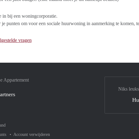
je in bij een woningcorporatie.
 je punten om voor een sociale huurwoning in aanmerking te komen, ter
lgestelde vragen
je Appartement
Niks leuks
artners
Hu
and
unts
Account verwijderen