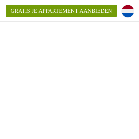
GRATIS JE APPARTEMENT AANBIEDEN
ppartement in Zwolle?
mentZwolle?
ding?