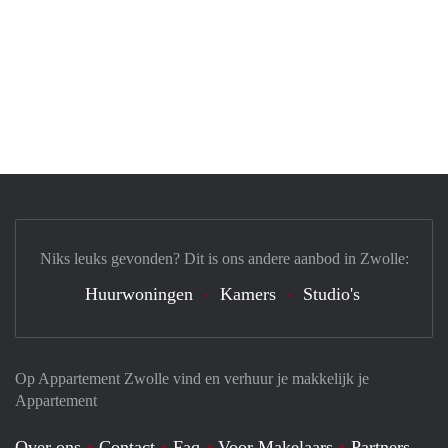
Niks leuks gevonden? Dit is ons andere aanbod in Zwolle:
Huurwoningen
Kamers
Studio's
Op Appartement Zwolle vind en verhuur je makkelijk je
Appartement
Over ons
Contact
Faq
Voor Makelaars
Partners