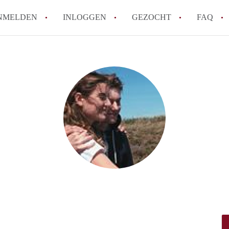
NMELDEN
INLOGGEN
GEZOCHT
FAQ
How to translate AppartementZwolle!
Wat is AppartementZwolle?
Hoeveel kost het om te reageren op een A
Wat is de privacyverklaring van Apparte
Berekent AppartementZwolle
makelaarsvergoeding/bemiddelingsvergoe
Alle veelgestelde vragen