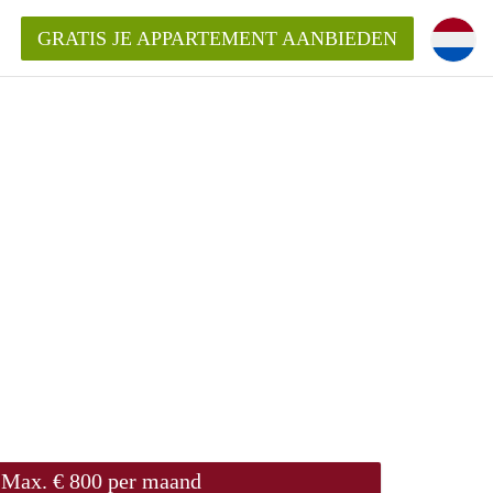
GRATIS JE APPARTEMENT AANBIEDEN
ppartement in Zwolle?
mentZwolle?
ding?
Max. € 800 per maand