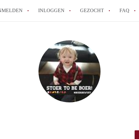
NMELDEN
INLOGGEN
GEZOCHT
FAQ
How to translate AppartementZwolle!
Wat is AppartementZwolle?
Hoeveel kost het om te reageren op een A
Wat is de privacyverklaring van Apparte
Berekent AppartementZwolle
makelaarsvergoeding/bemiddelingsvergoe
Alle veelgestelde vragen