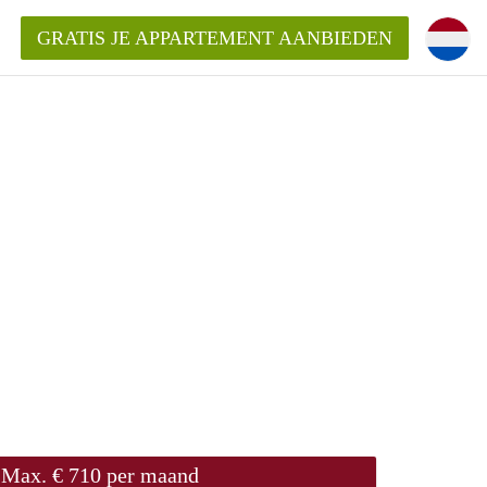
GRATIS JE APPARTEMENT AANBIEDEN
ppartement in Zwolle?
mentZwolle?
ding?
Max. € 710 per maand