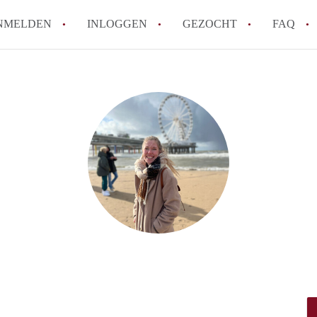
NMELDEN
INLOGGEN
GEZOCHT
FAQ
How to translate AppartementZwolle!
Wat is AppartementZwolle?
Hoeveel kost het om te reageren op een A
Wat is de privacyverklaring van Apparte
Berekent AppartementZwolle
makelaarsvergoeding/bemiddelingsvergoe
Alle veelgestelde vragen