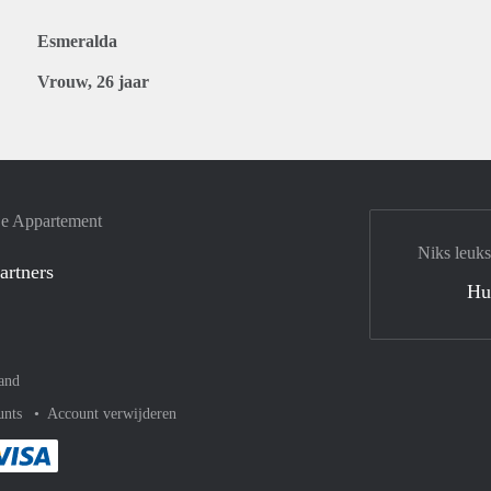
Esmeralda
Vrouw, 26 jaar
je Appartement
Niks leuks
artners
Hu
and
unts
Account verwijderen
met Paypal
kelijk af met Mastercard
ent gemakkelijk af met Meastro
Je rekent gemakkelijk af met Visa