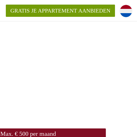
GRATIS JE APPARTEMENT AANBIEDEN
ppartement in Zwolle?
mentZwolle?
ding?
Max. € 500 per maand