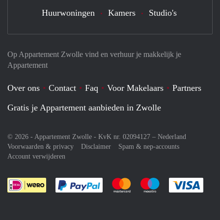
Huurwoningen
Kamers
Studio's
Op Appartement Zwolle vind en verhuur je makkelijk je
Appartement
Over ons
Contact
Faq
Voor Makelaars
Partners
Gratis je Appartement aanbieden in Zwolle
© 2026 - Appartement Zwolle - KvK nr. 02094127 –
Nederland
Voorwaarden & privacy
Disclaimer
Spam & nep-accounts
Account verwijderen
Je rekent gemakkelijk af met Paypal
Je rekent gemakkelijk af met M
Je rekent gemakkelij
Je re