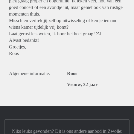
plek graag proper en opgeruimd. Ik teken veel, hou van een
goed concert of een avondje uit, maar geniet ook van rustige
momenten thuis.
Misschien vertrek jij zelf op uitwisseling of ken je iemand
wiens kamer tijdelijk vrij komt?
Laat gerust iets weten, ik hoor het heel graag! 💌
Alvast bedankt!
Groetjes,
Roos
Algemene informatie:
Roos
Vrouw, 22 jaar
Niks leuks gevonden? Dit is ons andere aanbod in Zwolle: