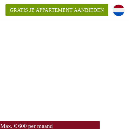
GRATIS JE APPARTEMENT AANBIEDEN
ppartement in Zwolle?
mentZwolle?
ding?
Max. € 600 per maand