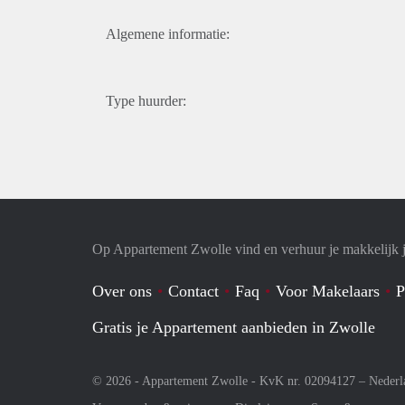
Algemene informatie:
Type huurder:
Op Appartement Zwolle vind en verhuur je makkelijk 
Over ons
Contact
Faq
Voor Makelaars
P
Gratis je Appartement aanbieden in Zwolle
© 2026 - Appartement Zwolle - KvK nr. 02094127 –
Nederl