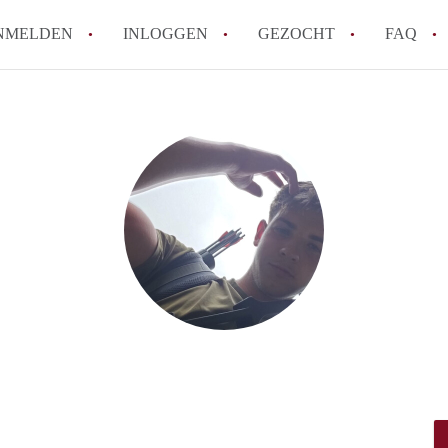
NMELDEN
INLOGGEN
GEZOCHT
FAQ
How to translate AppartementZwolle!
Wat is AppartementZwolle?
Hoeveel kost het om te reageren op een A
Wat is de privacyverklaring van Apparte
Berekent AppartementZwolle
makelaarsvergoeding/bemiddelingsvergoe
Alle veelgestelde vragen