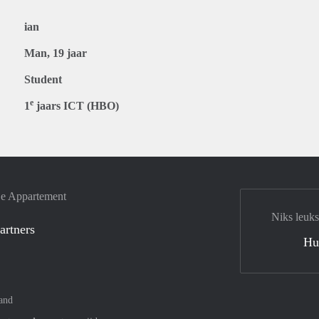
ian
Man, 19 jaar
Student
e
1
jaars ICT (HBO)
je Appartement
Niks leuks
artners
Hu
and