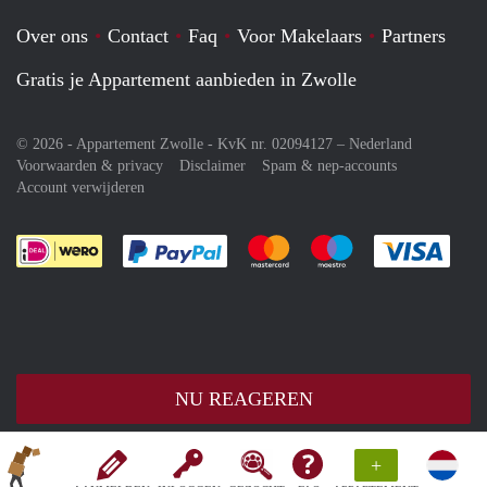
Over ons
Contact
Faq
Voor Makelaars
Partners
Gratis je Appartement aanbieden in Zwolle
© 2026 - Appartement Zwolle - KvK nr. 02094127 –
Nederland
Voorwaarden & privacy
Disclaimer
Spam & nep-accounts
Account verwijderen
Je rekent gemakkelijk af met Paypal
Je rekent gemakkelijk af met M
Je rekent gemakkelij
Je re
NU REAGEREN
+