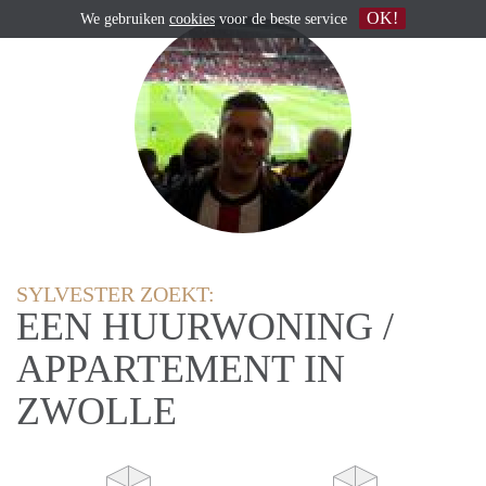
OK!
We gebruiken
cookies
voor de beste service
SYLVESTER ZOEKT:
EEN HUURWONING /
APPARTEMENT IN
ZWOLLE