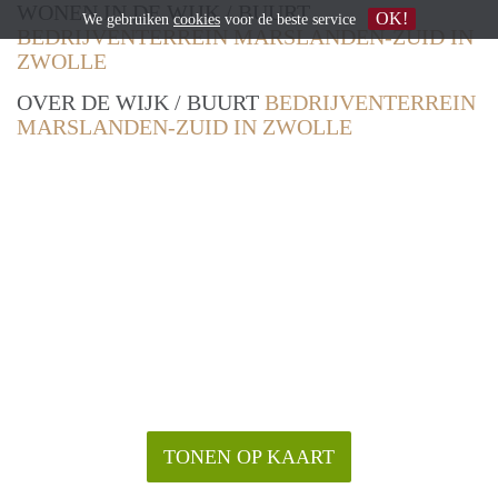
WONEN IN DE WIJK / BUURT
OK!
We gebruiken
cookies
voor de beste service
BEDRIJVENTERREIN MARSLANDEN-ZUID IN
ZWOLLE
OVER DE WIJK / BUURT
BEDRIJVENTERREIN
MARSLANDEN-ZUID IN ZWOLLE
TONEN OP KAART