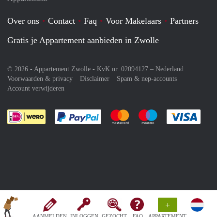
Over ons
Contact
Faq
Voor Makelaars
Partners
Gratis je Appartement aanbieden in Zwolle
© 2026 - Appartement Zwolle - KvK nr. 02094127 –
Nederland
Voorwaarden & privacy
Disclaimer
Spam & nep-accounts
Account verwijderen
Je rekent gemakkelijk af met Paypal
Je rekent gemakkelijk af met M
Je rekent gemakkelij
Je re
+
AANMELDEN
INLOGGEN
GEZOCHT
FAQ
APPARTEMENT