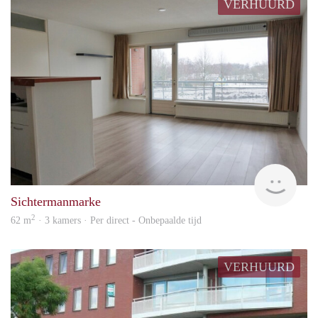
VERHUURD
Won
Sichtermanmarke
2
62 m
· 3 kamers · Per direct - Onbepaalde tijd
VERHUURD