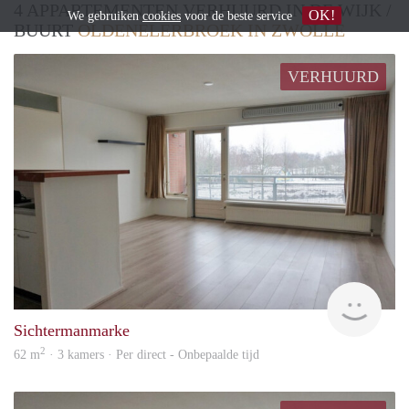
4 APPARTEMENTEN VERHUURD IN DE WIJK /
OK!
We gebruiken
cookies
voor de beste service
BUURT
OLDENELERBROEK IN ZWOLLE
VERHUURD
Won
Sichtermanmarke
2
62 m
· 3 kamers · Per direct - Onbepaalde tijd