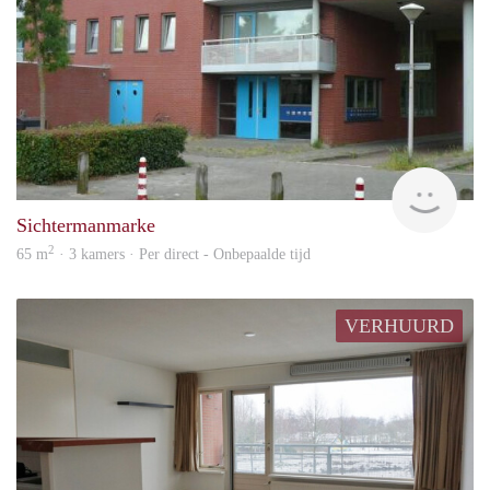
Won
Sichtermanmarke
2
65 m
· 3 kamers · Per direct - Onbepaalde tijd
VERHUURD