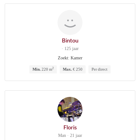
Bintou
· 125 jaar
Zoekt: Kamer
2
Min.
220 m
Max.
€ 250
Per direct
Floris
Man · 21 jaar