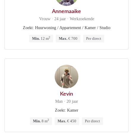
Annemaaike
Vrouw · 24 jaar · Werkzoekende
Zoekt: Huurwoning / Appartement / Kamer / Studio
2
Min.
12 m
Max.
€ 700
Per direct
Kevin
Man · 20 jaar
Zoekt: Kamer
2
Min.
8 m
Max.
€ 450
Per direct