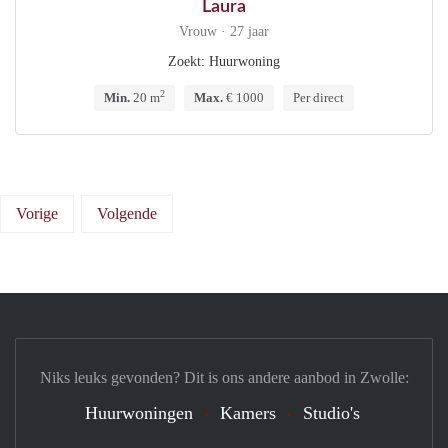
Laura
Vrouw · 27 jaar
Zoekt: Huurwoning
2
Min.
20 m
Max.
€ 1000
Per direct
Vorige
Volgende
Niks leuks gevonden? Dit is ons andere aanbod in Zwolle:
Huurwoningen
Kamers
Studio's