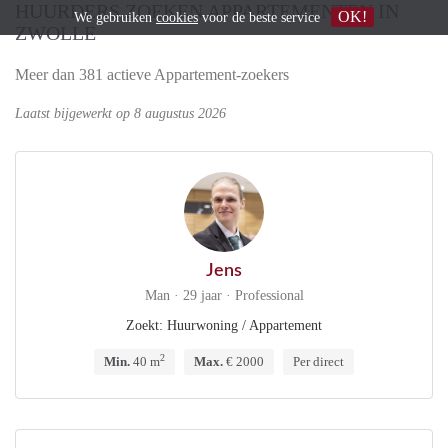
HUURDERS ZOEKEN APPARTEMENTEN IN
OK!
We gebruiken
cookies
voor de beste service
ZWOLLE
Meer dan 381 actieve Appartement-zoekers
Laatst bijgewerkt op 8 augustus 2026
Jens
Man · 29 jaar · Professional
Zoekt: Huurwoning / Appartement
2
Min.
40 m
Max.
€ 2000
Per direct