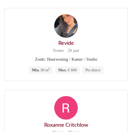
Revide
Vrouw · 20 jaar
Zoekt: Huurwoning / Kamer / Studio
2
Min.
30 m
Max.
€ 600
Per direct
Roxanne Critchlow