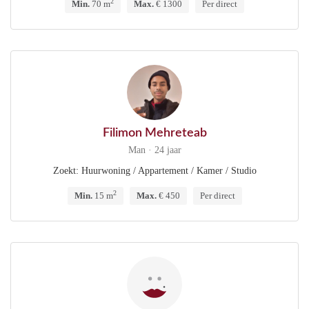
2
Min.
70 m
Max.
€ 1300
Per direct
Filimon Mehreteab
Man · 24 jaar
Zoekt: Huurwoning / Appartement / Kamer / Studio
2
Min.
15 m
Max.
€ 450
Per direct