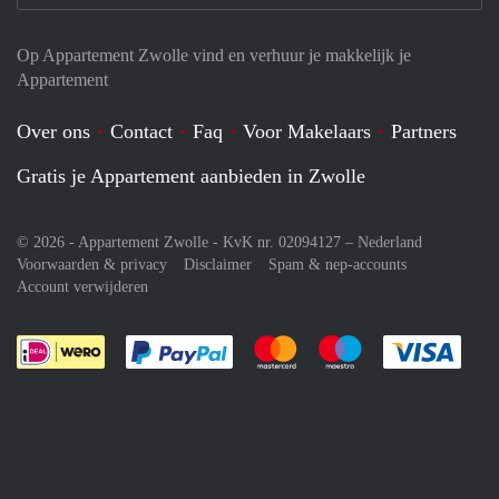
Op Appartement Zwolle vind en verhuur je makkelijk je
Appartement
Over ons
Contact
Faq
Voor Makelaars
Partners
Gratis je Appartement aanbieden in Zwolle
© 2026 - Appartement Zwolle - KvK nr. 02094127 –
Nederland
Voorwaarden & privacy
Disclaimer
Spam & nep-accounts
Account verwijderen
Je rekent gemakkelijk af met Paypal
Je rekent gemakkelijk af met M
Je rekent gemakkelij
Je re