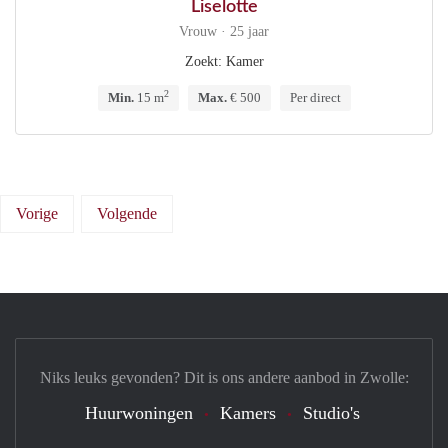
Liselotte
Vrouw · 25 jaar
Zoekt: Kamer
2
Min.
15 m
Max.
€ 500
Per direct
Vorige
Volgende
Niks leuks gevonden? Dit is ons andere aanbod in Zwolle:
Huurwoningen
Kamers
Studio's