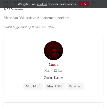
HUURDERS ZOEKEN APPARTEMENTEN IN
OK!
We gebruiken
cookies
voor de beste service
ZWOLLE
Meer dan 381 actieve Appartement-zoekers
Laatst bijgewerkt op 8 augustus 2026
Guus
Man · 22 jaar
Zoekt: Kamer
2
Min.
10 m
Max.
€ 500
Per direct